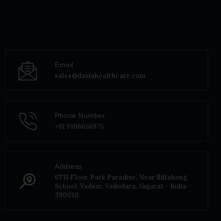
Email
sales@daxiahealthcare.com
Phone Number
+91 9106656975
Address
6TH Floor, Park Paradise, Near Billabong
School, Vadsar, Vadodara, Gujarat - India-
390010