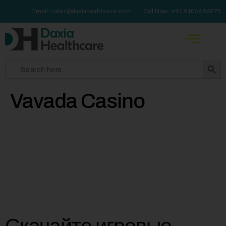
Email : sales@daxiahealthcare.com
Call Now : +91 91066 56975
Search 
Search
for:
Vavada Casino